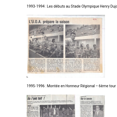
1993-1994 : Les débuts au Stade Olympique Henry Dujo
1995-1996 : Montée en Honneur Régional – 6ème tour (