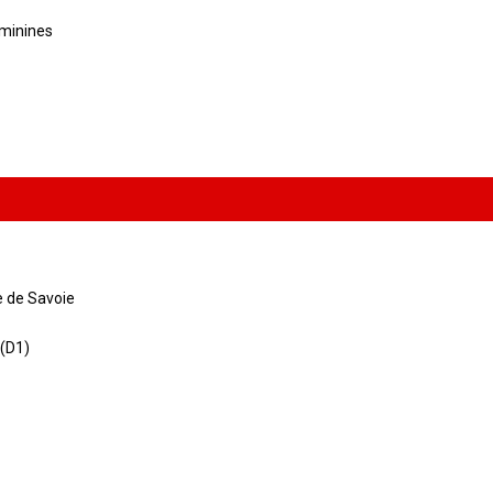
éminines
e de Savoie
 (D1)