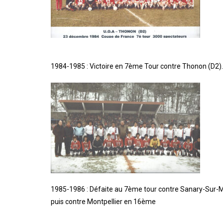
1984-1985 : Victoire en 7ème Tour contre Thonon (D2). 
1985-1986 : Défaite au 7ème tour contre Sanary-Sur-Mer
puis contre Montpellier en 16ème